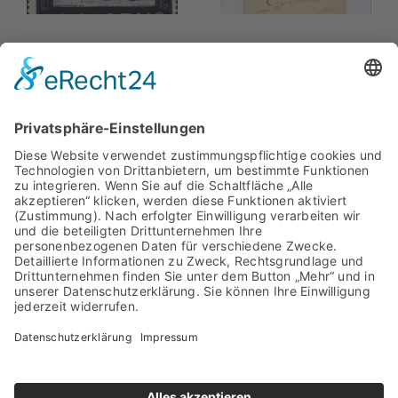
Bürgerzentrum
Ledatreff
Briefmarkenfreunde Leer e.V.
Am Helling 11
26802 Moormerland
Telefon: 04954 – 9913464
info@briefmarkenfreunde-leer.de
Datenschutz
Impressum