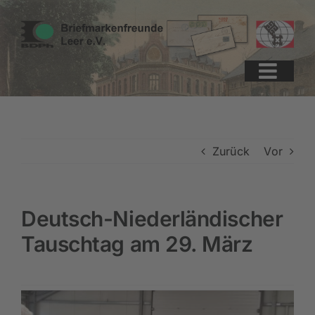
Zum
Zur
Zum
Inhalt
Navigation
Inhalt
springen
springen
springen
Zurück
Vor
Deutsch-Niederländischer
Tauschtag am 29. März