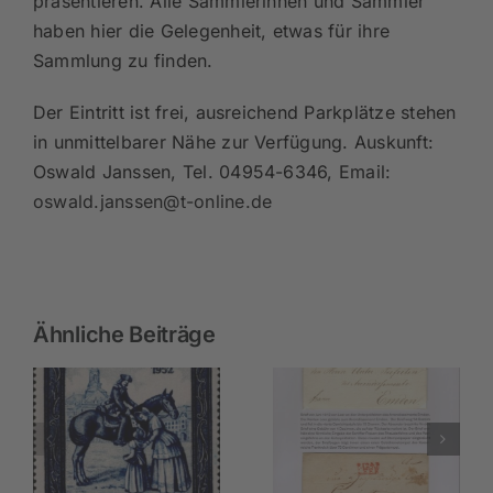
präsentieren. Alle Sammlerinnen und Sammler
haben hier die Gelegenheit, etwas für ihre
Sammlung zu finden.
Der Eintritt ist frei, ausreichend Parkplätze stehen
in unmittelbarer Nähe zur Verfügung. Auskunft:
Oswald Janssen, Tel. 04954-6346, Email:
oswald.janssen@t-online.de
Ähnliche Beiträge
Dienstag, 14. Juli
30
2026, 19.30 Uhr
s
monatliches
Ausstellungserfolge
m
Tauschtreffen in
unserer Mitglieder
Leer,