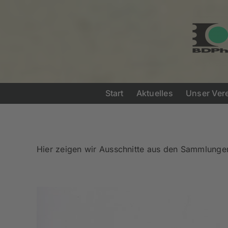
Zum
Zur
Zum
Inhalt
Navigation
Inhalt
springen
springen
springen
Start
Aktuelles
Unser Ver
Hier zeigen wir Ausschnitte aus den Sammlungen