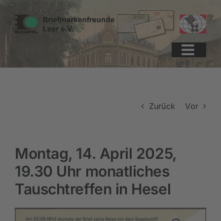
Zum
Zur
Zum
Inhalt
Navigation
Inhalt
springen
springen
springen
Zurück
Vor
Montag, 14. April 2025,
19.30 Uhr monatliches
Tauschtreffen in Hesel