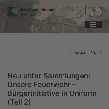
Zum
Zur
Zum
Inhalt
Navigation
Inhalt
springen
springen
springen
Zurück
Vor
Neu unter Sammlungen:
Unsere Feuerwehr –
Bürgerinitiative in Uniform
(Teil 2)