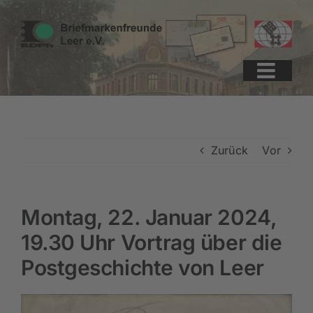
Zum
Zur
Zum
Inhalt
Navigation
Inhalt
springen
springen
springen
Zurück
Vor
Montag, 22. Januar 2024,
19.30 Uhr Vortrag über die
Postgeschichte von Leer