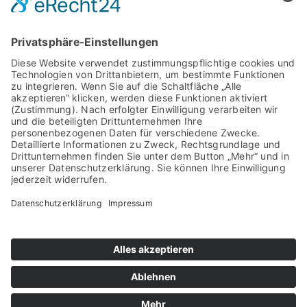
Briefmarkenfreunde Leer e.V.
Am Helling 11
26802 Moormerland
Telefon: 04954 – 9913464
info@briefmarkenfreunde-leer.de
Datenschutz
Impressum
Cookie-Einstellungen