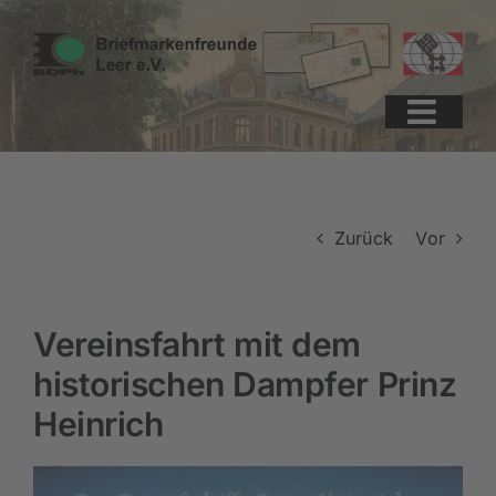
Zum
Zur
Zum
Inhalt
Navigation
Inhalt
springen
springen
springen
Zurück
Vor
Vereinsfahrt mit dem
historischen Dampfer Prinz
Heinrich