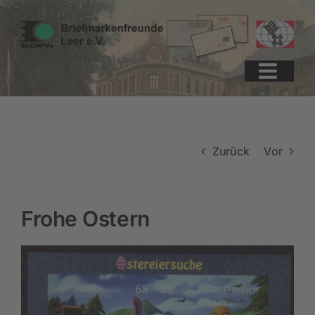
Zum
Zur
Zum
Inhalt
Navigation
Inhalt
springen
springen
springen
Zurück
Vor
Frohe Ostern