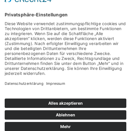
Briefmarkenfreunde Leer e.V.
Am Helling 11
26802 Moormerland
Telefon: 04954 – 9913464
info@briefmarkenfreunde-leer.de
Datenschutz
Impressum
Cookie-Einstellungen