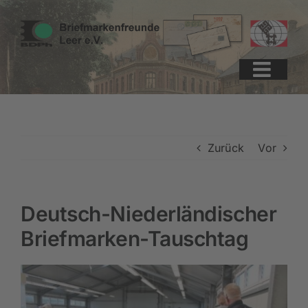
Zum
Zur
Zum
Inhalt
Navigation
Inhalt
springen
springen
springen
Zurück
Vor
Deutsch-Niederländischer
Briefmarken-Tauschtag